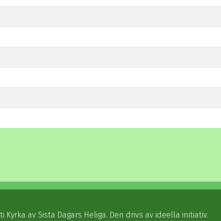
ti Kyrka av Sista Dagars Heliga. Den drivs av ideella initiativ.