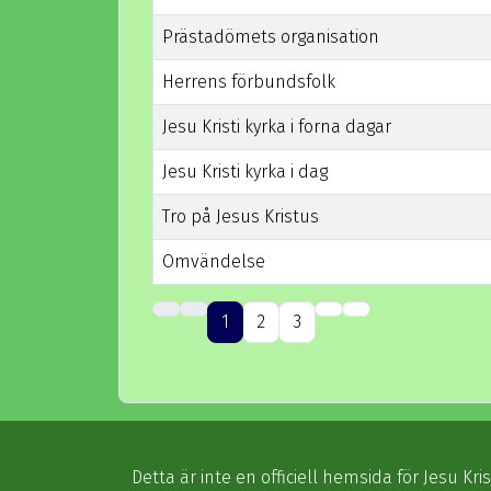
Prästadömets organisation
Herrens förbundsfolk
Jesu Kristi kyrka i forna dagar
Jesu Kristi kyrka i dag
Tro på Jesus Kristus
Omvändelse
Artiklar
1
2
3
Detta är inte en officiell hemsida för Jesu Kris