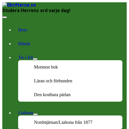
Studera Herrens ord varje dag!
Hem
Bibeln
Tre i Ett
Mormon bok
Läran och förbunden
Den kostbara pärlan
Liahona
Nordstjärnan/Liahona från 1877